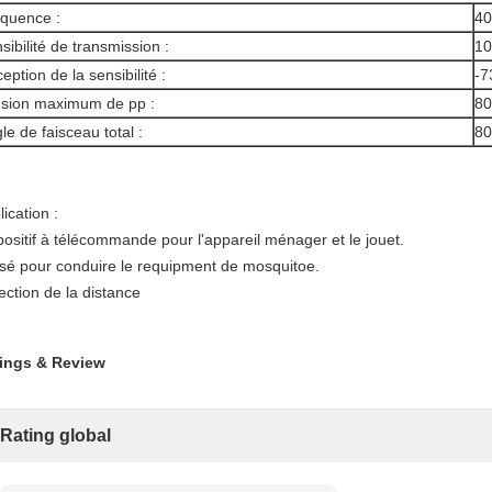
quence :
40
sibilité de transmission :
10
eption de la sensibilité :
-7
sion maximum de pp :
80
le de faisceau total :
80
ication :
positif à télécommande pour l'appareil ménager et le jouet.
lisé pour conduire le requipment de mosquitoe.
ection de la distance
ings & Review
Rating global