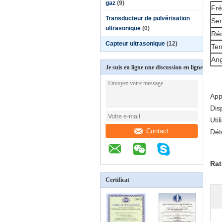
gaz
(9)
Fré
Transducteur de pulvérisation
Sen
ultrasonique
(0)
Réc
Capteur ultrasonique
(12)
Ten
Ang
Je suis en ligne une discussion en ligne
Appl
Dis
Uti
Contact
Dét
Rat
Certificat