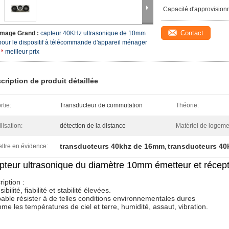
Capacité d'approvision
Contact
Image Grand :
capteur 40KHz ultrasonique de 10mm
pour le dispositif à télécommande d'appareil ménager
meilleur prix
cription de produit détaillée
rtie:
Transducteur de commutation
Théorie:
ilisation:
détection de la distance
Matériel de logeme
transducteurs 40khz de 16mm
transducteurs 4
ttre en évidence:
,
pteur ultrasonique du diamètre 10mm émetteur et récepte
iption :
ibilité, fiabilité et stabilité élevées.
able résister à de telles conditions environnementales dures
me les températures de ciel et terre, humidité, assaut, vibration.