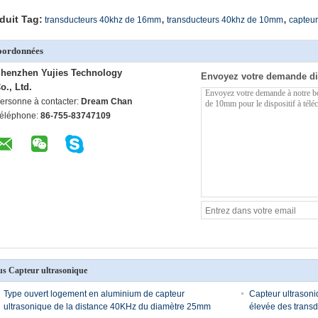
,
,
duit Tag:
transducteurs 40khz de 16mm
transducteurs 40khz de 10mm
capteur
oordonnées
henzhen Yujies Technology
Envoyez votre demande di
o., Ltd.
ersonne à contacter:
Dream Chan
éléphone:
86-755-83747109
us Capteur ultrasonique
Type ouvert logement en aluminium de capteur
Capteur ultrasoni
ultrasonique de la distance 40KHz du diamètre 25mm
élevée des trans