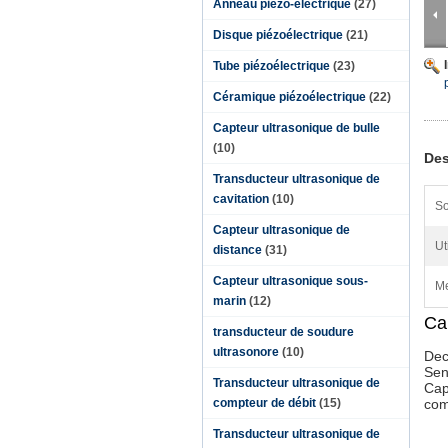
Anneau piézo-électrique
(27)
Disque piézoélectrique
(21)
Tube piézoélectrique
(23)
Céramique piézoélectrique
(22)
Capteur ultrasonique de bulle
(10)
Des
Transducteur ultrasonique de
cavitation
(10)
So
Capteur ultrasonique de
Ut
distance
(31)
Capteur ultrasonique sous-
Me
marin
(12)
Ca
transducteur de soudure
ultrasonore
(10)
Decr
Sens
Transducteur ultrasonique de
Cap
compteur de débit
(15)
com
Transducteur ultrasonique de