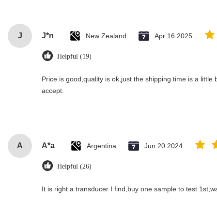
J
J*n
New Zealand
Apr 16.2025
Helpful (19)
Price is good,quality is ok,just the shipping time is a little bi
accept.
A
A*a
Argentina
Jun 20.2024
Helpful (26)
It is right a transducer I find,buy one sample to test 1st,