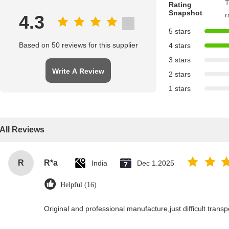
T
Rating
Snapshot
r
4.3
5 stars
Based on 50 reviews for this supplier
4 stars
3 stars
Write A Review
2 stars
1 stars
All Reviews
R
R*a
India
Dec 1.2025
Helpful (16)
Original and professional manufacture,just difficult transpor