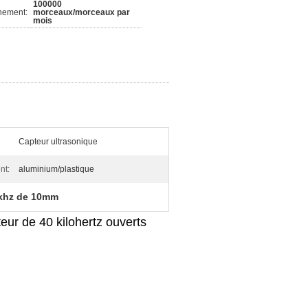
100000
nement:
morceaux/morceaux par
mois
Capteur ultrasonique
nt:
aluminium/plastique
0khz de 10mm
ur de 40 kilohertz ouverts