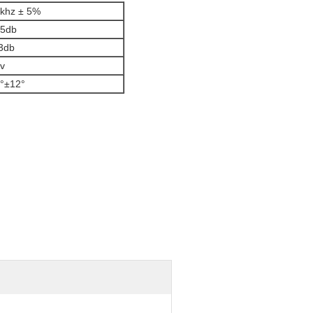
khz ± 5%
5db
3db
v
°±12°