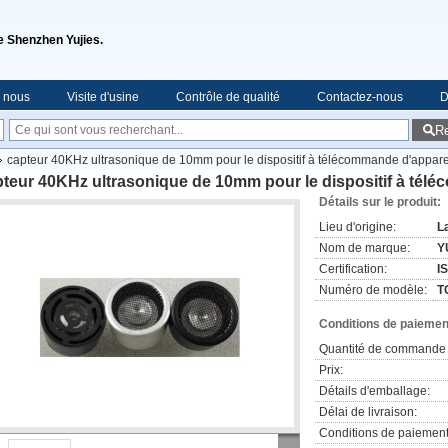
de Shenzhen Yujies.
e nous
Visite d'usine
Contrôle de qualité
Contactez-nous
D
R
capteur 40KHz ultrasonique de 10mm pour le dispositif à télécommande d'appar
teur 40KHz ultrasonique de 10mm pour le dispositif à tél
Détails sur le produit:
Lieu d'origine:
L
Nom de marque:
Y
Certification:
I
Numéro de modèle:
T
Conditions de paiement
Quantité de commande 
Prix:
Détails d'emballage:
Délai de livraison:
Conditions de paiement