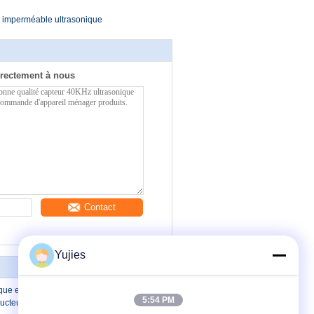
 imperméable ultrasonique
rectement à nous
Contact
Yujies
que en aluminium stable, sensibilité
5:54 PM
ducteurs 40khz de 16mm