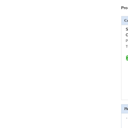
Pro
C
S
C
P
T
Pl