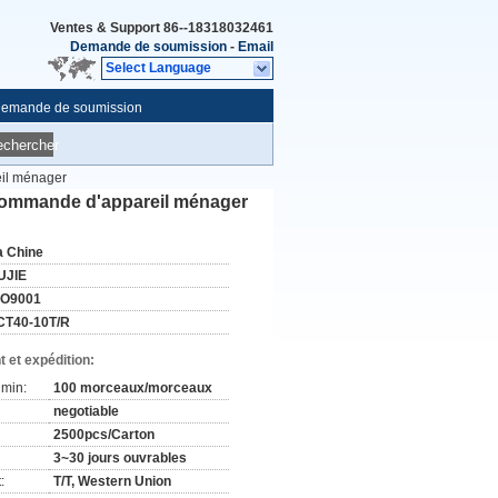
Ventes & Support
86--18318032461
Demande de soumission
-
Email
Select Language
emande de soumission
echercher
eil ménager
écommande d'appareil ménager
a Chine
UJIE
SO9001
CT40-10T/R
 et expédition:
min:
100 morceaux/morceaux
negotiable
2500pcs/Carton
3~30 jours ouvrables
:
T/T, Western Union