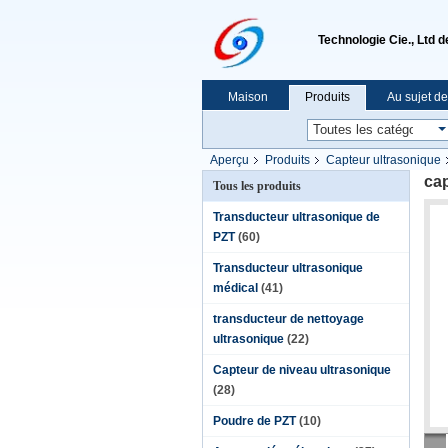
Technologie Cie., Ltd 
Maison
Produits
Au sujet d
Aperçu
Produits
Capteur ultrasonique
cap
Tous les produits
Transducteur ultrasonique de
PZT
(60)
Transducteur ultrasonique
médical
(41)
transducteur de nettoyage
ultrasonique
(22)
Capteur de niveau ultrasonique
(28)
Poudre de PZT
(10)